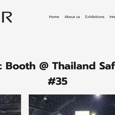
Home
About us
Exhibitions
Int
c Booth @ Thailand Sa
#35