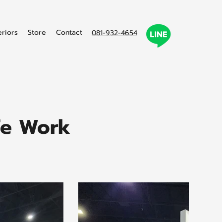
eriors
Store
Contact
081-932-4654
fe Work